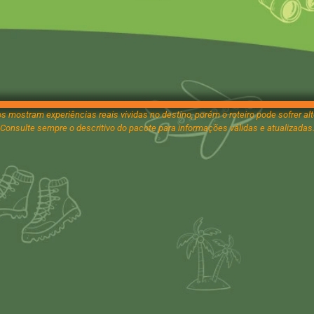
s mostram experiências reais vividas no destino, porém o roteiro pode sofrer al
Consulte sempre o descritivo do pacote para informações válidas e atualizadas