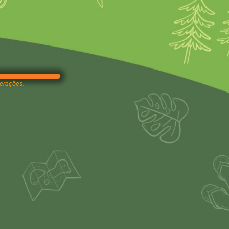
terações.
.